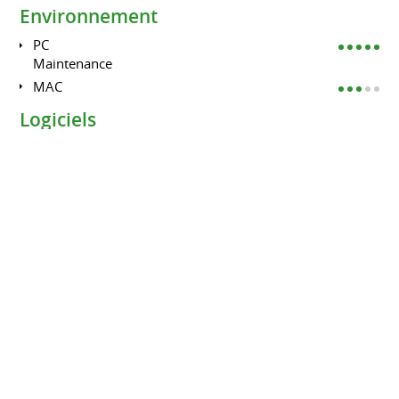
Environnement
PC
Maintenance
MAC
Logiciels
Suite Office
Suite Adobe
Autodidacte dans l'apprentisage de
logiciel
FORMATIONS
Webdesigner
INSTITUT TECHNIQUE ETIENNE LENOIR D'ARLON
2008 à 2009
Obtention du certificat Webdesigner (Équivalent Bac+3)
Infographie