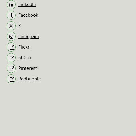
LinkedIn
Facebook
X
Instagram
Flickr
500px
Pinterest
Redbubble