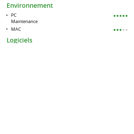
Environnement
PC
Maintenance
MAC
Logiciels
Suite Office
Suite Adobe
Autodidacte dans l'apprentisage de
logiciel
FORMATIONS
Webdesigner
INSTITUT TECHNIQUE ETIENNE LENOIR D'ARLON
2008 à 2009
Obtention du certificat Webdesigner (Équivalent Bac+3)
Infographie