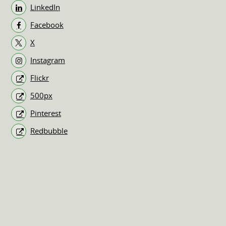
LinkedIn
Facebook
X
Instagram
Flickr
500px
Pinterest
Redbubble