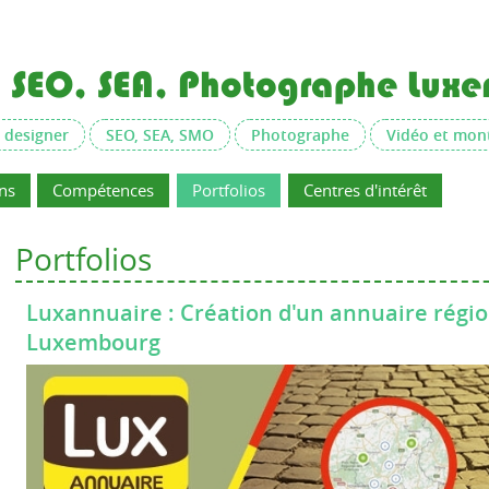
X, SEO, SEA, Photographe Lu
 designer
SEO, SEA, SMO
Photographe
Vidéo et mon
ns
Compétences
Portfolios
Centres d'intérêt
Portfolios
Luxannuaire : Création d'un annuaire régio
Luxembourg