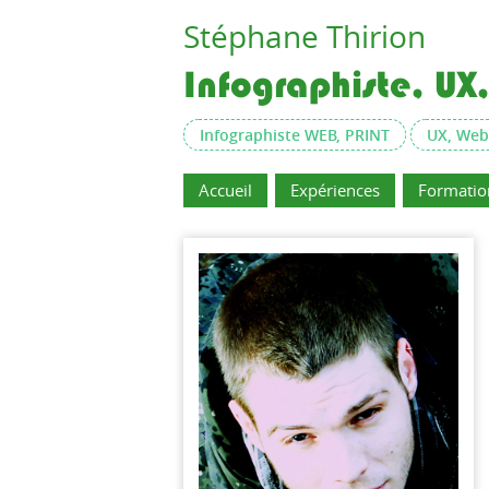
Stéphane
Thirion
Infographiste, U
Infographiste WEB, PRINT
UX, Web
Accueil
Expériences
Formatio